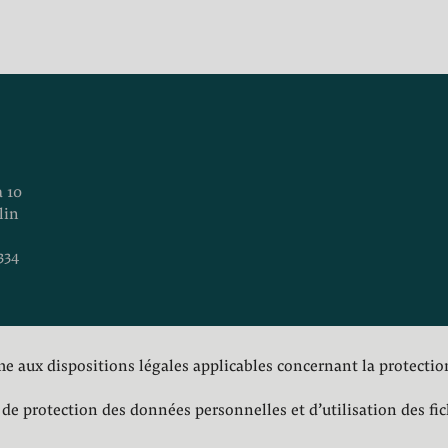
a 10
lin
334
e aux dispositions légales applicables concernant la protecti
de protection des données personnelles et d’utilisation des fic