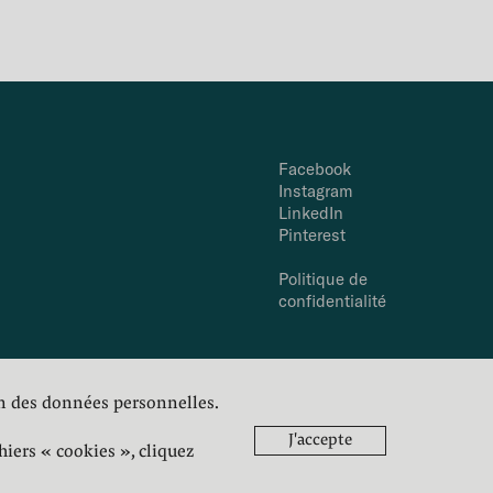
Facebook
Instagram
LinkedIn
Pinterest
Politique de
confidentialité
on des données personnelles.
© Anegre
J'accepte
hiers « cookies », cliquez