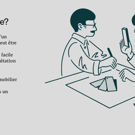
e?
u'un
eut être
 facile
ultation
mobilier
s un