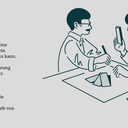
eine
ein
in kann.
atung
ts
ie
alb von