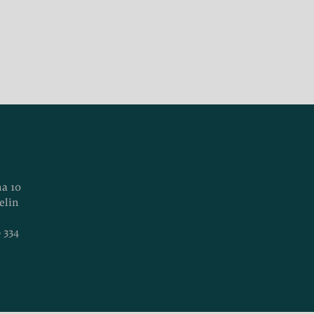
na 10
elin
 334